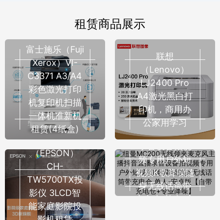
租赁商品展示
富士施乐（Fuji
联想
Xerox）VI-
（Lenovo）
C3371 A3/A4
LJ2400 Pro
彩色激光打印
A4激光黑白打
机复印机扫描
纽曼MC200无
印机，商用办
一体机准新机
线领夹麦克风
公家用学习
租赁(4纸盒)
主播抖音直播
爱普生
录音设备拍视
（EPSON）
频专用户外短
CH-
视频K歌降噪随
TW5700TX投
身无线话筒带
影仪 3LCD智
充电仓 单人-安
能家庭影院投
卓版【自带充
影机租赁