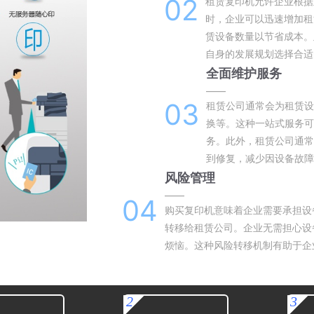
02
租赁复印机允许企业根据
时，企业可以迅速增加租
赁设备数量以节省成本。
自身的发展规划选择合适
全面维护服务
——
03
租赁公司通常会为租赁设
换等。这种一站式服务可
务。此外，租赁公司通常
到修复，减少因设备故障
风险管理
——
04
购买复印机意味着企业需要承担设
转移给租赁公司。企业无需担心设
烦恼。这种风险转移机制有助于企
2
3