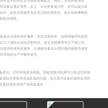
业务需求的变化灵活调整设备配置。例如，当业务量增加
赁设备以满足需求；反之，当业务量减少时，也可以减少租
此外，租赁合同通常包含灵活的租期条款，使企业能够根据
的租赁期限。
备提供全面的维护服务，包括定期保养、故障维修和耗材更
以大大减轻企业的后勤负担，使企业能够更专注于核心业
会提供快速响应服务，以确保设备在出现问题时能够迅速得
而导致的生产中断和损失。
备折旧、过时和报废等风险。而租赁复印机则可以将这些风险
备因技术更新而迅速贬值的问题，也无需为设备的最终处理而
业更好地管理资产和降低成本。
4